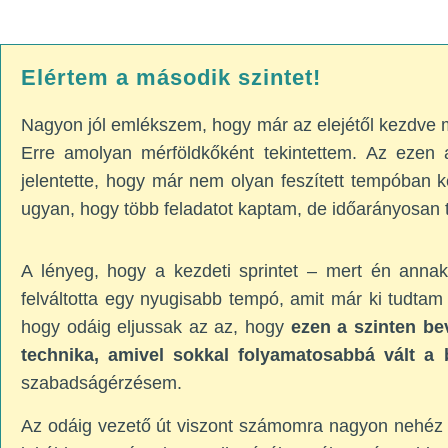
Elértem a második szintet!
Nagyon jól emlékszem, hogy már az elejétől kezdve 
Erre amolyan mérföldkőként tekintettem. Az ezen a
jelentette, hogy már nem olyan feszített tempóban k
ugyan, hogy több feladatot kaptam, de időarányosan tö
A lényeg, hogy a kezdeti sprintet – mert én anna
felváltotta egy nyugisabb tempó, amit már ki tudtam
hogy odáig eljussak az az, hogy
ezen a szinten be
technika, amivel sokkal folyamatosabbá vált a
szabadságérzésem.
Az odáig vezető út viszont számomra nagyon nehéz v