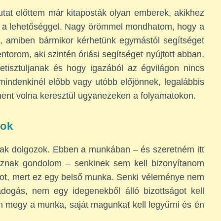
at előttem már kitaposták olyan emberek, akikhez
el a lehetőséggel. Nagy örömmel mondhatom, hogy a
k, amiben bármikor kérhetünk egymástól segítséget
ntorom, aki szintén óriási segítséget nyújtott abban,
etisztuljanak és hogy igazából az égvilágon nincs
indenkinél előbb vagy utóbb előjönnek, legalábbis
ment volna keresztül ugyanezeken a folyamatokon.
lok
k dolgozok. Ebben a munkában – és szeretném itt
gaznak gondolom – senkinek sem kell bizonyítanom
ágot, mert ez egy belső munka. Senki véleménye nem
dogás, nem egy idegenekből álló bizottságot kell
 megy a munka, saját magunkat kell legyűrni és én