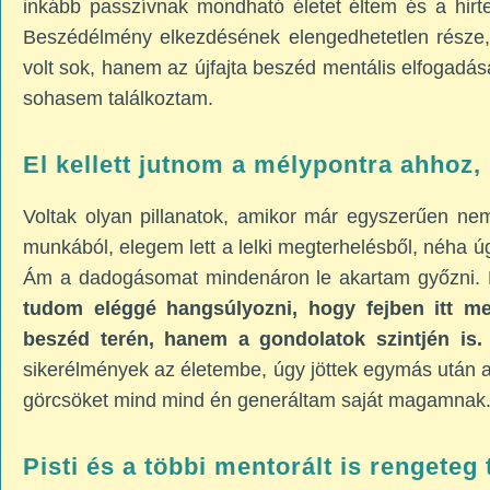
inkább passzívnak mondható életet éltem és a hirte
Beszédélmény elkezdésének elengedhetetlen rész
volt sok, hanem az újfajta beszéd mentális elfogadás
sohasem találkoztam.
El kellett jutnom a mélypontra ahhoz,
Voltak olyan pillanatok, amikor már egyszerűen nem
munkából, elegem lett a lelki megterhelésből, néha
Ám a dadogásomat mindenáron le akartam győzni. É
tudom eléggé hangsúlyozni, hogy fejben itt 
beszéd terén, hanem a gondolatok szintjén is.
sikerélmények az életembe, úgy jöttek egymás után a f
görcsöket mind mind én generáltam saját magamnak
Pisti és a többi mentorált is rengeteg