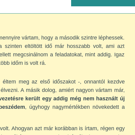
mennyire vártam, hogy a második szintre léphessek.
 szinten eltöltött idő már hosszabb volt, ami azt
ellett megcsinálnom a feladatokat, mint addig. Igaz
bb időm is volt rá.
k éltem meg az első időszakot -, onnantól kezdve
 élvezni. A másik dolog, amiért nagyon vártam már,
vezetésre került egy addig még nem használt új
 beszédem
, úgyhogy nagymértékben növekedett a
olt. Ahogyan azt már korábban is írtam, régen egy