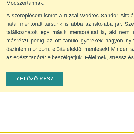
Módszertannak.
A szereplésem ismét a ruzsai Weöres Sándor Általán
fiatal mentorált társunk is abba az iskolába jár. Sz
találkozhatok egy másik mentorálttal is, aki nem
másrészt pedig az ott tanuló gyerekek nagyon nyito
őszintén mondom, előítéletektől mentesek! Minden sz
az egész tanórát elbeszélgetjük. Félelmek, stressz és
ELŐZŐ RÉSZ