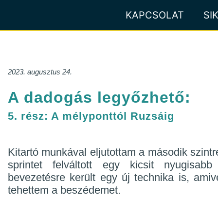
KAPCSOLAT
SI
2023. augusztus 24.
A dadogás legyőzhető:
5. rész: A mélyponttól Ruzsáig
Kitartó munkával eljutottam a második szintr
sprintet felváltott egy kicsit nyugisab
bevezetésre került egy új technika is, ami
tehettem a beszédemet.