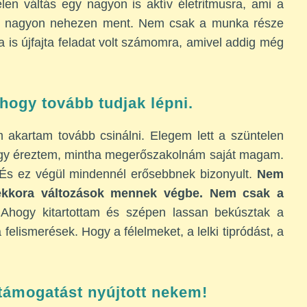
len váltás egy nagyon is aktív életritmusra, ami a
e, nagyon nehezen ment. Nem csak a munka része
a is újfajta feladat volt számomra, amivel addig még
 hogy tovább tudjak lépni.
 akartam tovább csinálni. Elegem lett a szüntelen
 úgy éreztem, mintha megerőszakolnám saját magam.
s ez végül mindennél erősebbnek bizonyult.
Nem
mekkora változások mennek végbe. Nem csak a
Ahogy kitartottam és szépen lassan bekúsztak a
elismerések. Hogy a félelmeket, a lelki tipródást, a
.
 támogatást nyújtott nekem!