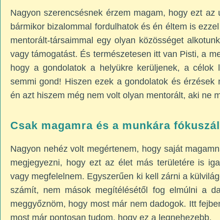
Nagyon szerencsésnek érzem magam, hogy ezt az ut
bármikor bizalommal fordulhatok és én éltem is ezz
mentorált-társaimmal egy olyan közösséget alkotun
vagy támogatást. És természetesen itt van Pisti, a me
hogy a gondolatok a helyükre kerüljenek, a célok l
semmi gond! Hiszen ezek a gondolatok és érzések m
én azt hiszem még nem volt olyan mentorált, aki ne 
Csak magamra és a munkára fókuszá
Nagyon nehéz volt megértenem, hogy saját magamna
megjegyezni, hogy ezt az élet más területére is i
vagy megfelelnem. Egyszerűen ki kell zárni a külvil
számít, nem mások megítélésétől fog elmúlni a da
meggyőznöm, hogy most már nem dadogok. Itt fejben
most már pontosan tudom, hogy ez a legnehezebb.