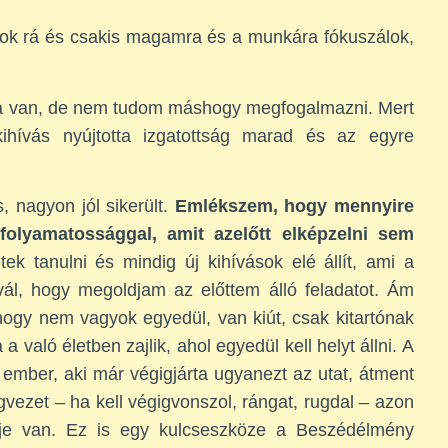
ok rá és csakis magamra és a munkára fókuszálok,
aza van, de nem tudom máshogy megfogalmazni. Mert
ihívás nyújtotta izgatottság marad és az egyre
, nagyon jól sikerült.
Emlékszem, hogy mennyire
folyamatossággal, amit azelőtt elképzelni sem
k tanulni és mindig új kihívások elé állít, ami a
vál, hogy megoldjam az előttem álló feladatot. Ám
s, hogy nem vagyok egyedül, van kiút, csak kitartónak
 való életben zajlik, ahol egyedül kell helyt állni. A
 ember, aki már végigjárta ugyanezt az utat, átment
ezet – ha kell végigvonszol, rángat, rugdal – azon
reje van. Ez is egy kulcseszköze a Beszédélmény