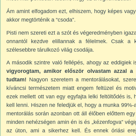
Ám amint elfogadom ezt, elhiszem, hogy képes vagy
akkor megtörténik a “csoda”.
Pisti nem szereti ezt a szót és végeredményben ig
onnantól kezdve elillannak a félelmek. Csak a k
szélesebbre tárulkozó világ csodája.
A második szintre való fellépés, ahogy az eddigiek is
vigyorogtam, amikor először olvastam azzal a 
tudtam!
Nagyon szeretem a mentorálásokat, szerete
kíváncsi természetem miatt engem feltüzel és moti
ezek mellett ott van egy egyfajta lelki feltöltődés i
kell lenni. Hiszen ne feledjük el, hogy a munka 99%-a a
mentorálás során azonban ott áll élőben előttem egy
minden nehézségen amin én is és „kézenfogva” végigv
az úton, ami a sikerhez kell. És ennek óriási e