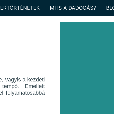
KERTÖRTÉNETEK
MI IS A DADOGÁS?
BL
e, vagyis a kezdeti
b tempó. Emellett
vel folyamatosabbá