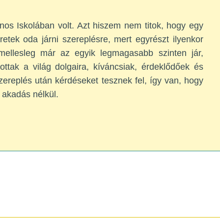
os Iskolában volt. Azt hiszem nem titok, hogy egy
eretek oda járni szereplésre, mert egyrészt ilyenkor
 mellesleg már az egyik legmagasabb szinten jár,
ttak a világ dolgaira, kíváncsiak, érdeklődőek és
ereplés után kérdéseket tesznek fel, így van, hogy
 akadás nélkül.