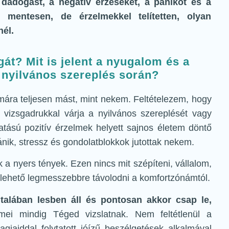
adogást, a negatív érzéseket, a pánikot és a
l mentesen, de érzelmekkel telítetten, olyan
nél.
át? Mit is jelent a nyugalom és a
nyilvános szereplés során?
ára teljesen mást, mint nekem. Feltételezem, hogy
 vizsgadrukkal várja a nyilvános szereplését vagy
atású pozitív érzelmek helyett sajnos életem döntő
nik, stressz és gondolatblokkok jutottak nekem.
a nyers tények. Ezen nincs mit szépíteni, vállalom,
ehető legmesszebbre távolodni a komfortzónámtól.
talában lesben áll és pontosan akkor csap le,
i mindig Téged vizslatnak. Nem feltétlenül a
gjaiddal folytatott jóízű beszélgetések alkalmával