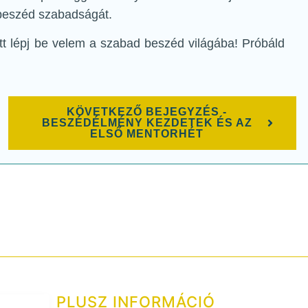
beszéd szabadságát.
tt lépj be velem a szabad beszéd világába! Próbáld
KÖVETKEZŐ BEJEGYZÉS -
BESZÉDÉLMÉNY KEZDETEK ÉS AZ
ELSŐ MENTORHÉT
PLUSZ INFORMÁCIÓ