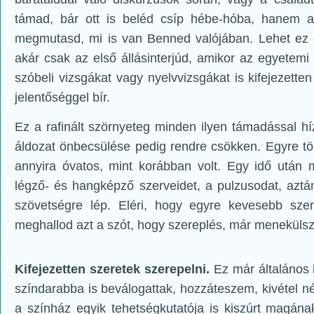
támad, bár ott is beléd csíp hébe-hóba, hanem 
megmutasd, mi is van Benned valójában. Lehet ez eg
akár csak az első állásinterjúd, amikor az egyetem
szóbeli vizsgákat vagy nyelvvizsgákat is kifejezett
jelentőséggel bír.
Ez a rafinált szörnyeteg minden ilyen támadással hí
áldozat önbecsülése pedig rendre csökken. Egyre t
annyira óvatos, mint korábban volt. Egy idő után
légző- és hangképző szerveidet, a pulzusodat, azt
szövetségre lép. Eléri, hogy egyre kevesebb szer
meghallod azt a szót, hogy szereplés, már menekülsz i
Kifejezetten szeretek szerepelni.
Ez már általános i
színdarabba is beválogattak, hozzáteszem, kivétel 
a színház egyik tehetségkutatója is kiszúrt magán