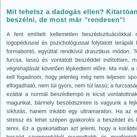
Mit tehetsz a dadogás ellen? Kitartóan
beszélni, de most már "rendesen"!
A fent említett kellemetlen beszédszituációkka
logopédussal és pszichológussal folytatott terápi
formabontó, egyúttal rendkívül drasztikus módon. T
furcsa, lassú és vontatott beszéddel indítottam,
végrehajtását követően lépkedtem előre. Ma már, a 
kell fogadnom, hogy jelenleg még nem teljesen spo
elfogadható, nem túl gyors, nem túl lassú; a furcs
ezáltal a normál beszédtempó is kicsit vontatottn
magunkat, bármely beszédszinten is vagyunk a fe
síkfutás, hanem inkább egy ultramaraton. Ha az 
stressz és lehet szépen gyakorolni a beszédet é
tenni. Ez a gyakorlatban azt jelenti, hogy a koráb