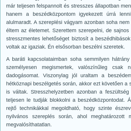
már teljesen felspannolt és stresszes állapotban me
hanem a beszédközpontom igyekezett úrrá lenni 
alulmaradt. A szereplési vágyam azonban soha nem mú
éltem az életemet. Szerettem szerepelni, de sajnos
stresszmentes lehetőséget biztosít a beszédhibáso
voltak az igaziak. Én elsősorban beszélni szeretek.
A baráti kapcsolataimban soha semmilyen hátrán
személyesen megismertek, valószínűleg csak n
dadogásomat. Viszonylag jól uraltam a beszéde
hétköznapi beszélgetés során, akkor ezt követően a 
is váltak. Stresszhelyzetben azonban a feszültsé
teljesen le tudják blokkolni a beszédközpontodat. 
rejtő technikákkal megoldható, hogy szinte észre
nyilvános szereplés során, ahol meghatározott
megvalósíthatatlan.