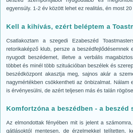
beszéd szempontjából nyugodtabb és megfonto
egyensúly. 1-2 év között lehet ez realitás, én most 20
Kell a kihívás, ezért beléptem a Toast
Csatlakoztam a szegedi Ezabeszéd Toastmaster
retorikaképző klub, persze a beszédfejlődésemnek e
nyugodt beszédemet, illetve a verbális magabizt
többet és minél több szituációban beszélek és szer
beszédközpont akasztja meg, sajnos akár a személ
nagymértékben csökkentheti az önbizalmat. Nálam e
is érvényesülni, de azért teljesen más és talán rögös
Komfortzóna a beszédben - a beszéd
Az elmondottak fényében mit is jelent a számomra
gátlásoktól mentesen, de érzelmekkel telítetten, 