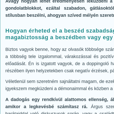
Avagy hogyan lehet eredményesen leküzdeni a d
gondolatblokkot, ezáltal szabadon, gátlásoktó
stílusban beszélni, ahogyan szíved mélyén szeret
Hogyan érheted el a beszéd szabadság
magabiztosság a beszédben vagy egy 
Biztos vagyok benne, hogy az olvasók többsége szám
a többség tele izgalommal, várakozással és pozitív
előadását. Én is izgatott vagyok, de a doppingoló h
részében ilyen helyzetekben csak negatív érzések, pá
Véletlenül sem szeretném sajnáltatni magam, de ezek 
igyekszem megküzdeni a démonaimmal és közben a l
A dadogás egy rendkívül alattomos ellenség, ál
amikor a legkevésbé számítasz rá.
Árgus szeme
barátaiddal való diskurzusok során, vagy a családta