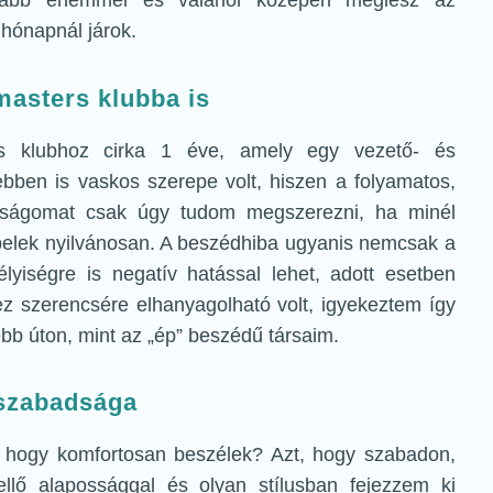
ltabb énemmel és valahol középen meglesz az
 hónapnál járok.
masters klubba is
s klubhoz cirka 1 éve, amely egy vezető- és
bben is vaskos szerepe volt, hiszen a folyamatos,
osságomat csak úgy tudom megszerezni, ha minél
epelek nyilvánosan. A beszédhiba ugyanis nemcsak a
yiségre is negatív hatással lehet, adott esetben
z szerencsére elhanyagolható volt, igyekeztem így
ebb úton, mint az „ép” beszédű társaim.
 szabadsága
, hogy komfortosan beszélek? Azt, hogy szabadon,
kellő alapossággal és olyan stílusban fejezzem ki