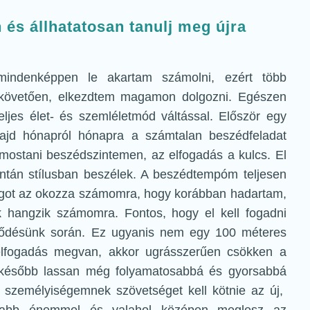
 és állhatatosan tanulj meg újra
l mindenképpen le akartam számolni, ezért több
át követően, elkezdtem magamon dolgozni. Egészen
eljes élet- és szemléletmód váltással. Először egy
 majd hónapról hónapra a számtalan beszédfeladat
mostani beszédszintemen, az elfogadás a kulcs. El
ntán stílusban beszélek. A beszédtempóm teljesen
aságot az okozza számomra, hogy korábban hadartam,
ak hangzik számomra. Fontos, hogy el kell fogadni
jlődésünk során. Ez ugyanis nem egy 100 méteres
elfogadás megvan, akkor ugrásszerűen csökken a
s később lassan még folyamatosabbá és gyorsabbá
bi személyiségemnek szövetséget kell kötnie az új,