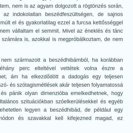
ntem, nem is az agyam dolgozott a rögtönzés során,
az indokolatlan beszédfeszültségen, de sajnos
lt el és gyakorlatilag ezzel a furcsa kettősséggel
 nem vállaltam el semmit. Mivel az éneklés és tánc
k számára is, azokkal is megpróbálkoztam, de nem
y nem származott a beszédhibámból, ha korábban
éhány perc elteltével vettétek volna észre a
met, ám ha elkezdődött a dadogás egy teljesen
szó- és szótagismétlések akár teljesen folyamatossá
g és pánik olyan dimenzióba emelkedhetnek, hogy
Általános szituációkban szóelkerülésekkel és egyéb
vehetetlen legyen a beszédhibád, de például egy
 módon és szavakkal kell kifejezned magad, ez