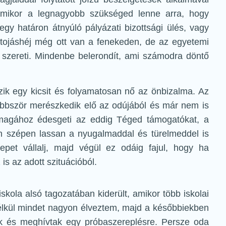
amikor a legnagyobb szükséged lenne arra, hogy
y határon átnyúló pályázati bizottsági ülés, vagy
i tojáshéj még ott van a fenekeden, de az egyetemi
en szereti. Mindenbe belerondít, ami számodra döntő
zik egy kicsit és folyamatosan nő az önbizalma. Az
öbbször merészkedik elő az odújából és már nem is
 magához édesgeti az eddig Téged támogatókat, a
án szépen lassan a nyugalmaddal és türelmeddel is
epet vállalj, majd végül ez odáig fajul, hogy ha
s az adott szituációból.
skola alsó tagozatában kiderült, amikor több iskolai
nélkül mindet nagyon élveztem, majd a későbbiekben
ak és meghívtak egy próbaszereplésre. Persze oda